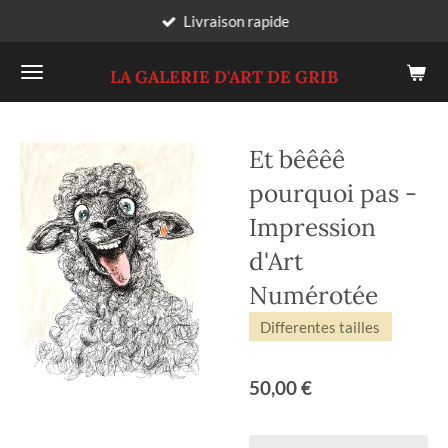
Livraison rapide
Passer
au
LA GALERIE D'ART DE GRIB
contenu
principal
Et bêêêê
pourquoi pas -
Impression
d'Art
Numérotée
Differentes tailles
50,00 €