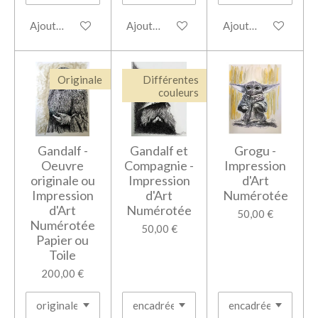
Ajouter au panier
Ajouter au panier
Ajouter au panier
Originale
Différentes
couleurs
Gandalf -
Gandalf et
Grogu -
Oeuvre
Compagnie -
Impression
originale ou
Impression
d'Art
Impression
d'Art
Numérotée
d'Art
Numérotée
50,00 €
Numérotée
50,00 €
Papier ou
Toile
200,00 €