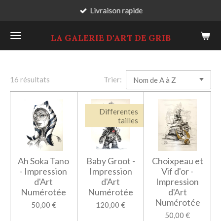
Livraison rapide
Passer
au
LA GALERIE D'ART DE GRIB
contenu
principal
16 résultats
Trier:
Differentes
tailles
Ah Soka Tano
Baby Groot -
Choixpeau et
- Impression
Impression
Vif d'or -
d'Art
d'Art
Impression
Numérotée
Numérotée
d'Art
Numérotée
50,00 €
120,00 €
50,00 €