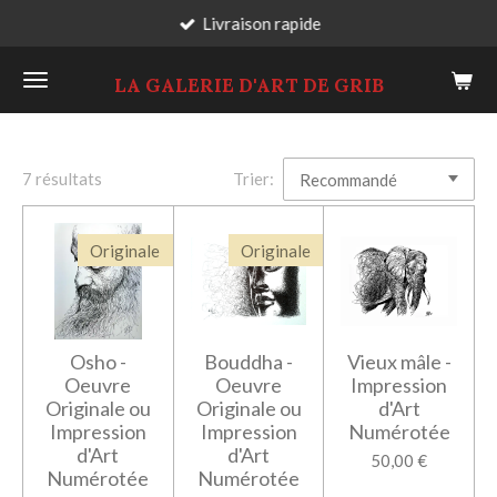
Livraison rapide
Passer
au
LA GALERIE D'ART DE GRIB
contenu
principal
7 résultats
Trier:
Originale
Originale
Osho -
Bouddha -
Vieux mâle -
Oeuvre
Oeuvre
Impression
Originale ou
Originale ou
d'Art
Impression
Impression
Numérotée
d'Art
d'Art
50,00 €
Numérotée
Numérotée