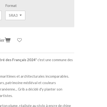
Format
ier
féré des Français 2024
" c'est une commune des
 maritimes et architecturales incomparables.
urs, patrimoine médiéval et couleurs
ranéenne... Grib a décidé d'y planter son
rtistes.
ton plume, réalisée au stylo à encre de chine