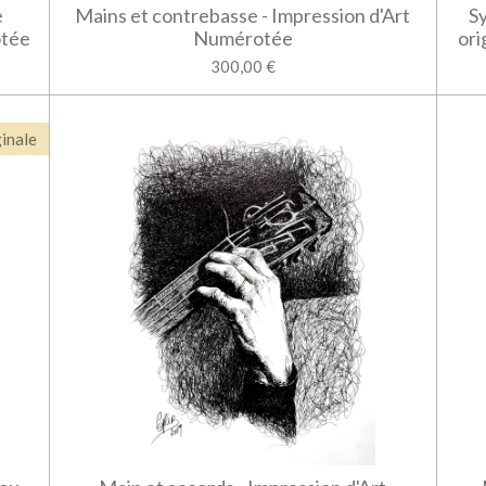
e
Mains et contrebasse - Impression d'Art
Sy
otée
Numérotée
ori
300,00 €
inale