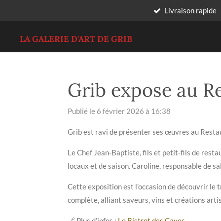
Livraison rapide
Passer
au
contenu
LA GALERIE D'ART DE GRIB
principal
Grib expose au Re
Publié le 6 février 2026 à 16:38
Grib est ravi de présenter ses œuvres au Restaur
Le Chef Jean-Baptiste, fils et petit-fils de rest
locaux et de saison. Caroline, responsable de sa
Cette exposition est l’occasion de découvrir le 
complète, alliant saveurs, vins et créations arti
🔗 Plus d’infos :
Le Bistrot des Caves