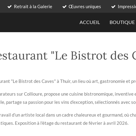
Retrait à la Galerie
Œuvres uniques
Impressi
ACCUEIL
BOUTIQUE
staurant "Le Bistrot des C
ant "Le Bistrot des Caves" à Thuir, un lieu où art, gastronomie et pr
aurateurs sur Collioure, propose une cuisine bistronomique, inventive 
lle, partage sa passion pour les vins d’exception, sélectionnés avec s
travail d’un artiste local dans un cadre chaleureux et gourmand, où c
stiques. Exposition à l'étage du restaurant de février à avril 2026.